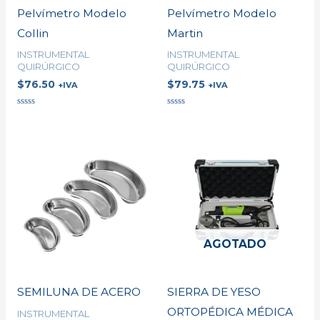
Pelvímetro Modelo
Pelvímetro Modelo
Collin
Martin
INSTRUMENTAL
INSTRUMENTAL
QUIRÚRGICO
QUIRÚRGICO
$
76.50
$
79.75
+IVA
+IVA
Valorado
Valorado
en
en
0
0
de
de
5
5
AGOTADO
SEMILUNA DE ACERO
SIERRA DE YESO
ORTOPÉDICA MÉDICA
INSTRUMENTAL