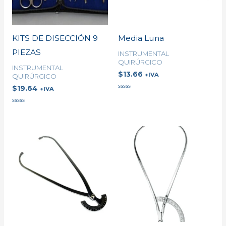
KITS DE DISECCIÓN 9
Media Luna
PIEZAS
INSTRUMENTAL
QUIRÚRGICO
INSTRUMENTAL
$
13.66
+IVA
QUIRÚRGICO
$
19.64
+IVA
Valorado
en
0
Valorado
de
en
5
0
de
5