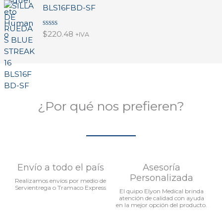
o
BLS16FBD-SF
r
a
d
V
$
220.48
o
+IVA
a
e
l
n
o
0
r
d
a
e
d
5
o
e
n
¿Por qué nos prefieren?
0
d
e
5
Envío a todo el país
Asesoría
Personalizada
Realizamos envíos por medio de
Servientrega o Tramaco Express
El quipo Elyon Medical brinda
atención de calidad con ayuda
en la mejor opción del producto.