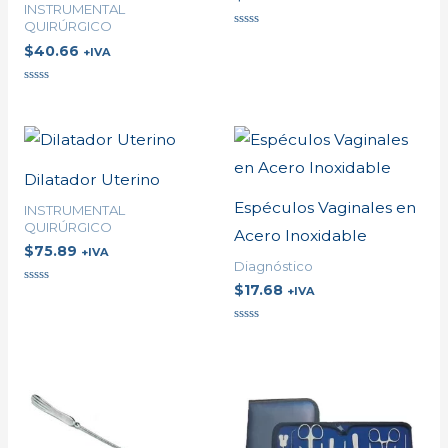
INSTRUMENTAL
QUIRÚRGICO
Valorado
$
40.66
en
+IVA
0
de
5
Valorado
en
0
de
5
Dilatador Uterino
Espéculos Vaginales en
INSTRUMENTAL
QUIRÚRGICO
Acero Inoxidable
$
75.89
+IVA
Diagnóstico
$
17.68
+IVA
Valorado
en
0
de
Valorado
5
en
0
de
5