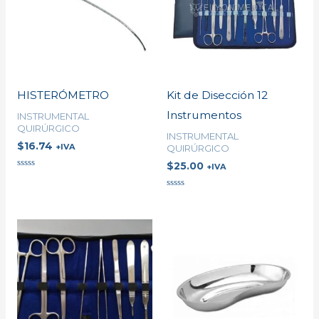
HISTERÓMETRO
Kit de Disección 12
Instrumentos
INSTRUMENTAL
QUIRÚRGICO
INSTRUMENTAL
$
16.74
+IVA
QUIRÚRGICO
$
25.00
+IVA
Valorado
en
0
Valorado
de
en
5
0
de
5