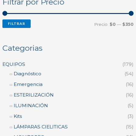
Filtrar por Precio
c
c
c
a
i
i
r
FILTRAR
o
o
Precio:
$0
—
$350
í
á
Categorias
n
x
i
i
EQUIPOS
(179)
Diagnóstico
(54)
o
o
Emergencia
(16)
ESTERILIZACIÓN
(16)
ILUMINACIÓN
(5)
Kits
(3)
LÁMPARAS CIELITICAS
(15)