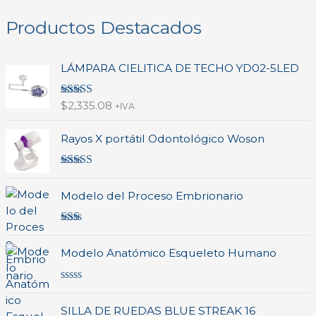
Productos Destacados
LÁMPARA CIELITICA DE TECHO YD02-5LED
Valorado en
$
2,335.08
+IVA
5.00
de 5
Rayos X portátil Odontológico Woson
Valorado
en
4.00
de
Modelo del Proceso Embrionario
5
Valo
rado
Modelo Anatómico Esqueleto Humano
en
2.00
de 5
V
a
SILLA DE RUEDAS BLUE STREAK 16
l