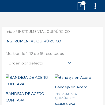
Ir
MAI
al
MEN
contenido
Inicio
/ INSTRUMENTAL QUIRÚRGICO
INSTRUMENTAL QUIRÚRGICO
Mostrando 1–12 de 15 resultados
Bandeja en Acero
BANDEJA DE ACERO
INSTRUMENTAL
QUIRÚRGICO
CON TAPA
$
40.66
+IVA