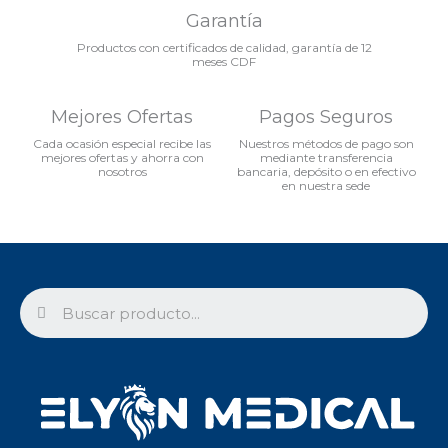
Garantía
Productos con certificados de calidad, garantía de 12
meses CDF
Mejores Ofertas
Pagos Seguros
Cada ocasión especial recibe las
Nuestros métodos de pago son
mejores ofertas y ahorra con
mediante transferencia
nosotros
bancaria, depósito o en efectivo
en nuestra sede
Search