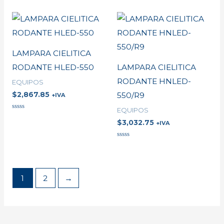
en
en
0
0
de
de
5
5
LAMPARA CIELITICA
RODANTE HLED-550
LAMPARA CIELITICA
RODANTE HNLED-
EQUIPOS
$
2,867.85
550/R9
+IVA
EQUIPOS
Valorado
$
3,032.75
en
+IVA
0
de
5
Valorado
en
0
de
5
1
2
→