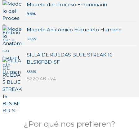
en
4.00
de
Modelo del Proceso Embrionario
5
Valo
rado
Modelo Anatómico Esqueleto Humano
en
2.00
de 5
V
a
SILLA DE RUEDAS BLUE STREAK 16
l
o
BLS16FBD-SF
r
a
d
V
$
220.48
o
+IVA
a
e
l
n
o
0
r
d
a
e
d
5
o
e
n
¿Por qué nos prefieren?
0
d
e
5