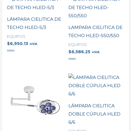
5
LÁMPARA CIELITICA DE
TECHO HLED-5/3
LAMPARA CIELITICA DE
TECHO HLED-550/550
EQUIPOS
$
6,950.13
+IVA
EQUIPOS
$
6,586.25
+IVA
Valorado
en
0
Valorado
de
en
5
0
de
5
LÁMPARA CIELITICA
DOBLE CÚPULA HLED
6/6
EQUIPOS