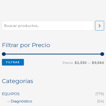
B
u
r
r
s
e
e
Filtrar por Precio
c
c
c
a
i
i
r
FILTRAR
o
o
Precio:
$2,330
—
$9,560
í
á
Categorias
n
x
i
i
EQUIPOS
(179)
Diagnóstico
(54)