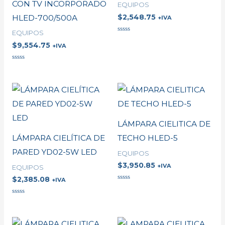
CON TV INCORPORADO
EQUIPOS
$
2,548.75
HLED-700/500A
+IVA
EQUIPOS
Valorado
$
9,554.75
en
+IVA
0
de
5
Valorado
en
0
de
5
LÁMPARA CIELITICA DE
LÁMPARA CIELÍTICA DE
TECHO HLED-5
PARED YD02-5W LED
EQUIPOS
$
3,950.85
+IVA
EQUIPOS
$
2,385.08
+IVA
Valorado
en
0
Valorado
de
en
5
0
de