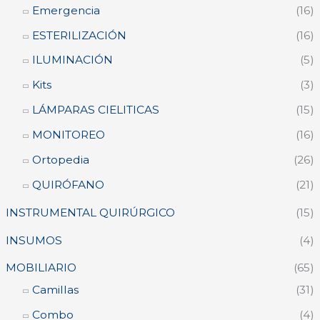
o
o
Emergencia
(16)
ESTERILIZACIÓN
(16)
ILUMINACIÓN
(5)
Kits
(3)
LÁMPARAS CIELITICAS
(15)
MONITOREO
(16)
Ortopedia
(26)
QUIRÓFANO
(21)
INSTRUMENTAL QUIRÚRGICO
(15)
INSUMOS
(4)
MOBILIARIO
(65)
Camillas
(31)
Combo
(4)