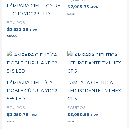
LÁMPARA CIELITICA DE
$
7,985.75
+IVA
TECHO YD02-5LED
Valorado
EQUIPOS
en
0
$
2,335.08
+IVA
de
5
Valorado en
5.00
de 5
LÁMPARA CIELITÍCA
LAMPARA CIELITICA
DOBLE CÚPULA YD02 –
LED RODANTE TMI HEX
5+5 LED
CT 5
EQUIPOS
EQUIPOS
$
3,250.78
$
3,090.65
+IVA
+IVA
Valorado
Valorado