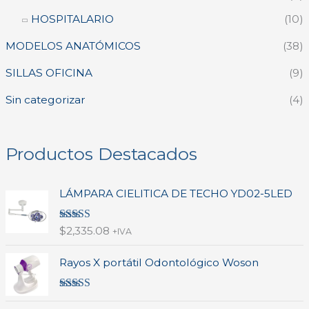
HOSPITALARIO
(10)
MODELOS ANATÓMICOS
(38)
SILLAS OFICINA
(9)
Sin categorizar
(4)
Productos Destacados
LÁMPARA CIELITICA DE TECHO YD02-5LED
Valorado en
$
2,335.08
+IVA
5.00
de 5
Rayos X portátil Odontológico Woson
Valorado