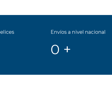
elices
Envíos a nivel nacional
0
+