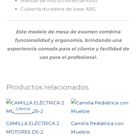
Manual de instrucciones sencillo.
Cubierta duradera de base ABS.
Este modelo de mesa de examen combina
funcionalidad y ergonomía, brindando una
experiencia cómoda para el cliente y facilidad de
uso para el profesional.
Productos relacionados
Original
Current
price
price
¡Oferta!
¡Oferta!
was:
is:
$1,473.43.
$1,423.43.
CAMILLA ELÉCTRICA 2
Camilla Pediátrica con
MOTORES D5-2
Mueble