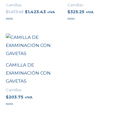
Camillas
Camillas
$
1,473.43
$
1,423.43
$
325.25
+IVA
+IVA
Valorado
Valorado
en
en
0
0
de
de
5
5
CAMILLA DE
EXAMINACIÓN CON
GAVETAS
Camillas
$
203.75
+IVA
Valorado
en
0
de
5