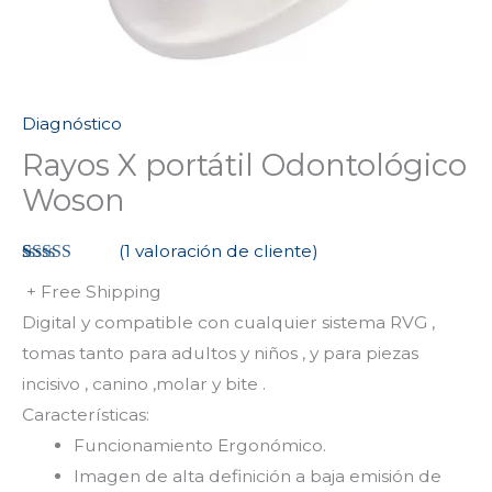
Diagnóstico
Rayos X portátil Odontológico
Woson
(
1
valoración de cliente)
Valorado
1
+ Free Shipping
4.00
sobre
5 basado
Digital y compatible con cualquier sistema RVG ,
en
puntuación
tomas tanto para adultos y niños , y para piezas
de cliente
incisivo , canino ,molar y bite .
Características:
Funcionamiento Ergonómico.
Imagen de alta definición a baja emisión de