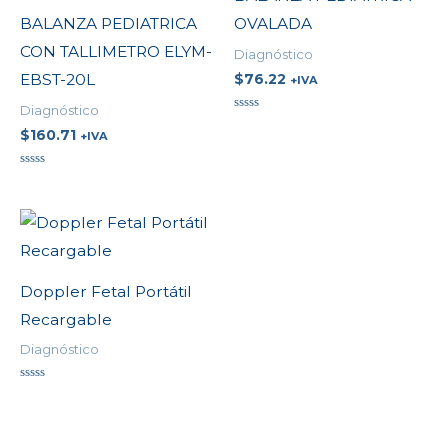
BALANZA PEDIATRICA
OVALADA
CON TALLIMETRO ELYM-
Diagnóstico
$
76.22
EBST-20L
+IVA
Diagnóstico
Valorado
$
160.71
en
+IVA
0
de
5
Valorado
en
0
de
5
Doppler Fetal Portátil
Recargable
Diagnóstico
Valorado
en
0
de
5