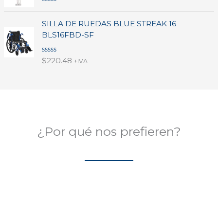
V
a
SILLA DE RUEDAS BLUE STREAK 16
l
o
BLS16FBD-SF
r
a
d
V
$
220.48
o
+IVA
a
e
l
n
o
0
r
d
a
e
d
5
o
e
n
¿Por qué nos prefieren?
0
d
e
5