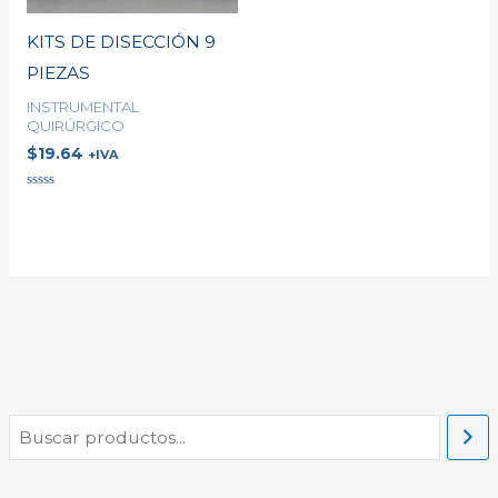
KITS DE DISECCIÓN 9
PIEZAS
INSTRUMENTAL
QUIRÚRGICO
$
19.64
+IVA
Valorado
en
0
de
5
B
P
u
r
r