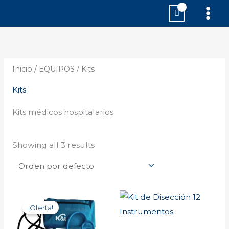
Ir
MAI
al
MEN
contenido
Inicio
/
EQUIPOS
/ Kits
Kits
Kits médicos hospitalarios
Showing all 3 results
Original
Current
price
price
¡Oferta!
was:
is:
$45.67.
$34.25.