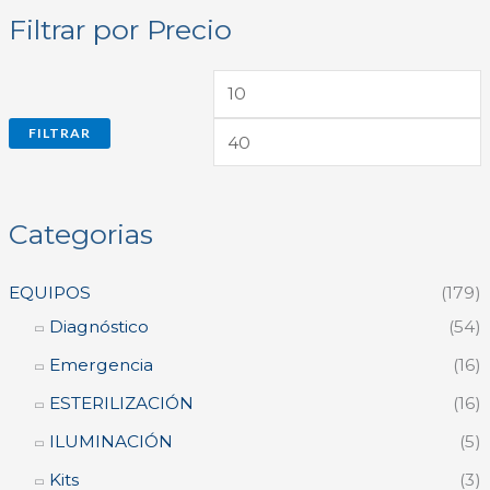
s
e
e
Filtrar por Precio
c
c
c
a
i
i
r
o
o
FILTRAR
m
í
á
n
x
Categorias
i
i
m
EQUIPOS
(179)
o
o
Diagnóstico
(54)
Emergencia
(16)
ESTERILIZACIÓN
(16)
ILUMINACIÓN
(5)
Kits
(3)