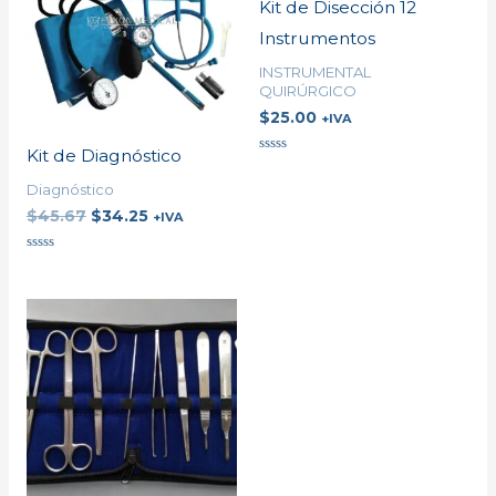
Kit de Disección 12
Instrumentos
INSTRUMENTAL
QUIRÚRGICO
$
25.00
+IVA
Kit de Diagnóstico
Valorado
en
Diagnóstico
0
de
$
45.67
$
34.25
+IVA
5
Valorado
en
0
de
5