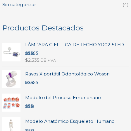
Sin categorizar
(4)
Productos Destacados
LÁMPARA CIELITICA DE TECHO YD02-5LED
Valorado en
$
2,335.08
+IVA
5.00
de 5
Rayos X portátil Odontológico Woson
Valorado
en
4.00
de
Modelo del Proceso Embrionario
5
Valo
rado
Modelo Anatómico Esqueleto Humano
en
2.00
de 5