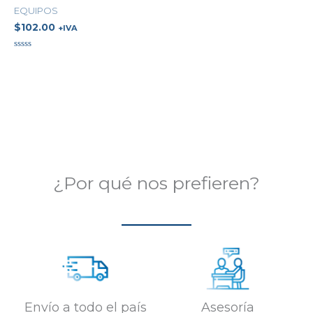
EQUIPOS
$
102.00
+IVA
Valorado
en
0
de
5
¿Por qué nos prefieren?
Envío a todo el país
Asesoría