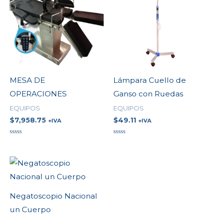
MESA DE
Lámpara Cuello de
OPERACIONES
Ganso con Ruedas
EQUIPOS
EQUIPOS
$
7,958.75
$
49.11
+IVA
+IVA
Valorado
Valorado
en
en
0
0
de
de
5
5
Negatoscopio Nacional
un Cuerpo