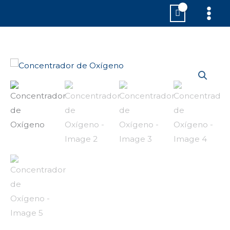
Ir
MAI
al
MEN
contenido
Concentrador
de
Oxígeno
cantidad