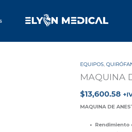
S
EQUIPOS
,
QUIRÓFA
MAQUINA
MAQUINA D
DE
ANESTESIA
$
13,600.58
S6100D
+I
cantidad
MAQUINA DE ANEST
Rendimiento 