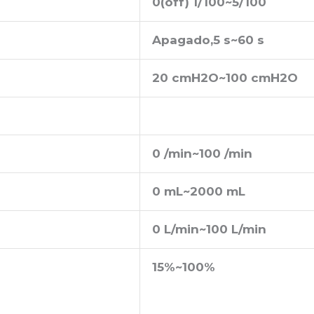
0(off) 1/100
~
5/100
Apagado
,
5 s
~
60 s
20 cmH2O
~
100 cmH2O
0 /min
~
100 /min
0 mL
~
2000 mL
0 L/min
~
100 L/min
15%
~
100%