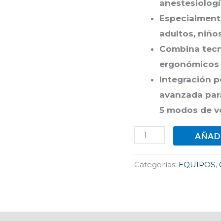
anestesiologí
Especialment
adultos, niño
Combina tec
ergonómicos
Integración 
avanzada para
5 modos de v
AÑAD
Categorías:
EQUIPOS
,