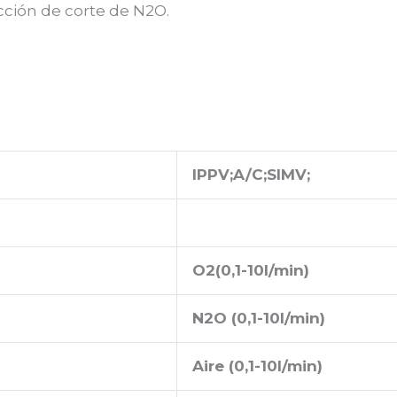
cción de corte de N2O.
IPPV;A/C;SIMV;
O
2
(0,1-10l/min)
N
2
O (0,1-10l/min)
Aire (0,1-10l/min)