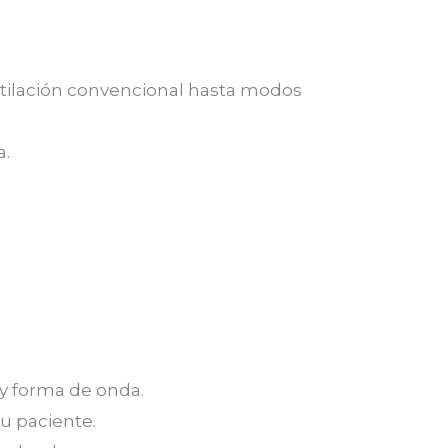
entilación convencional hasta modos
a.
 y forma de onda.
su paciente.