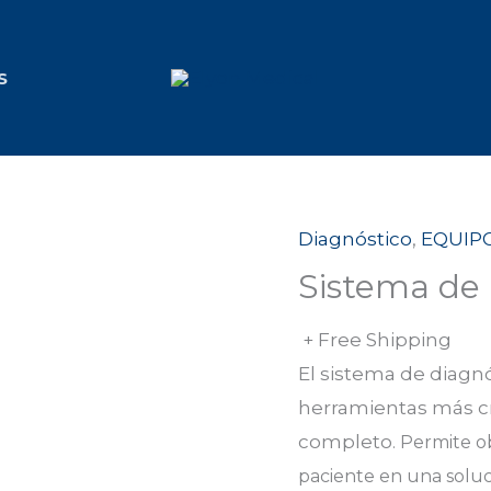
S
Diagnóstico
,
EQUIP
Sistema de 
+ Free Shipping
El sistema de diagn
herramientas más crí
completo
.
Permite ob
paciente en una solu