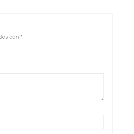
ados con
*