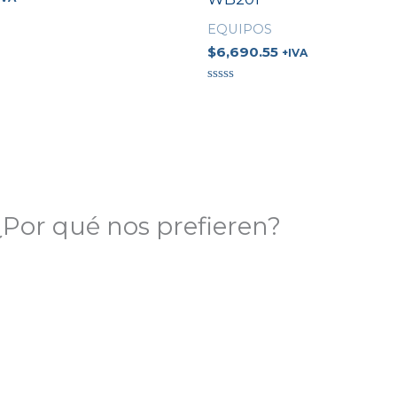
EQUIPOS
$
6,690.55
+IVA
Valorado
en
0
de
5
¿Por qué nos prefieren?