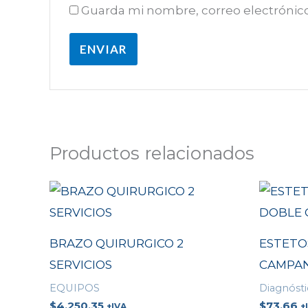
Guarda mi nombre, correo electrónic
Productos relacionados
BRAZO QUIRURGICO 2
ESTETO
SERVICIOS
CAMPAN
EQUIPOS
Diagnóst
$
4,250.35
$
73.66
+IVA
+