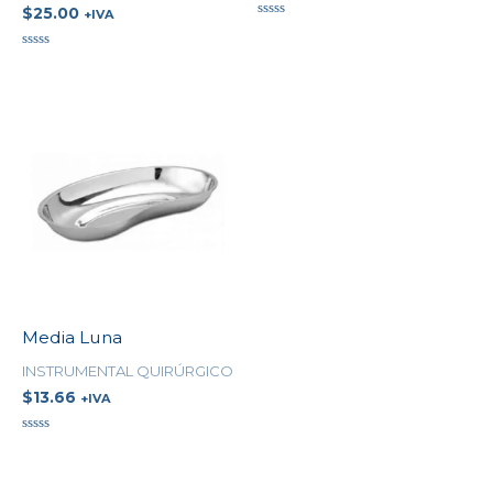
$
25.00
+IVA
Valorado
en
0
Valorado
de
en
5
0
de
5
Media Luna
INSTRUMENTAL QUIRÚRGICO
$
13.66
+IVA
Valorado
en
0
de