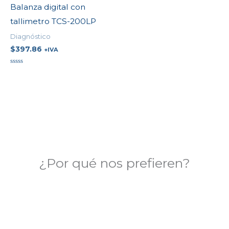
Balanza digital con
tallimetro TCS-200LP
Diagnóstico
$
397.86
+IVA
Valorado
en
0
de
5
¿Por qué nos prefieren?