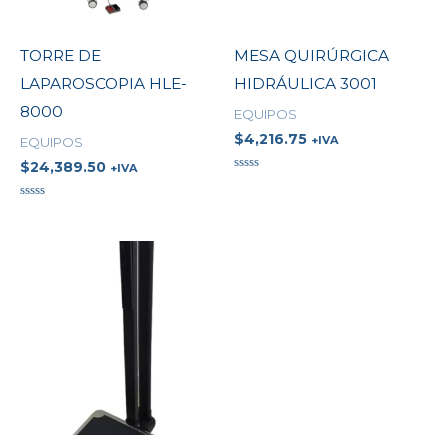
TORRE DE
MESA QUIRÚRGICA
LAPAROSCOPIA HLE-
HIDRÁULICA 3001
8000
EQUIPOS
$
4,216.75
+IVA
EQUIPOS
$
24,389.50
+IVA
Valorado
en
0
Valorado
de
en
5
0
de
5