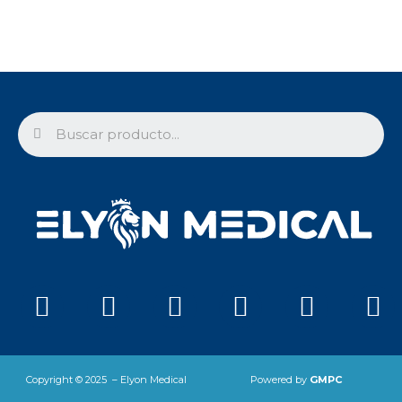
Search
Facebook
Twitter
Instagram
Telegram
Youtu
Ic
ti
Copyright © 2025 – Elyon Medical
Powered by
GMPC