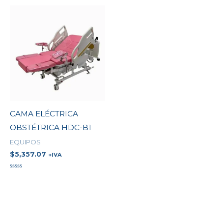
0
0
de
de
5
5
CAMA ELÉCTRICA
OBSTÉTRICA HDC-B1
EQUIPOS
$
5,357.07
+IVA
Valorado
en
0
de
5