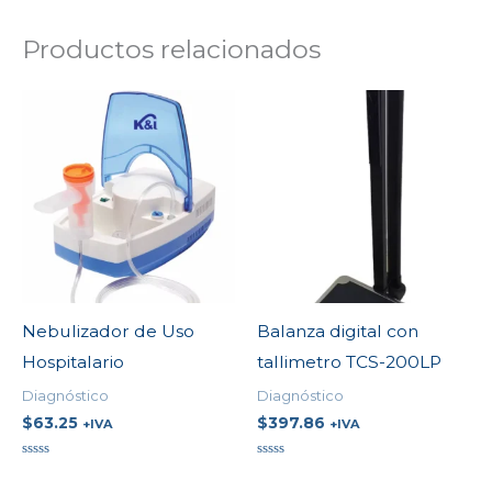
Productos relacionados
Nebulizador de Uso
Balanza digital con
Hospitalario
tallimetro TCS-200LP
Diagnóstico
Diagnóstico
$
63.25
$
397.86
+IVA
+IVA
Valorado
Valorado
en
en