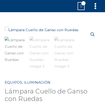
Ir
MAI
al
MEN
contenido
Lámpara
Cuello
de
Ganso
con
Ruedas
cantidad
EQUIPOS
,
ILUMINACIÓN
Lámpara Cuello de Ganso
con Ruedas