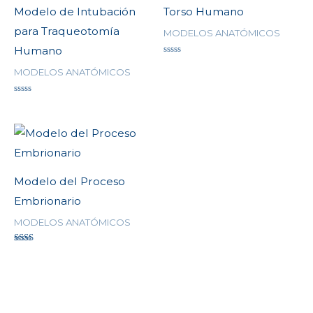
Modelo de Intubación
Torso Humano
para Traqueotomía
MODELOS ANATÓMICOS
Humano
Valorado
en
MODELOS ANATÓMICOS
0
de
5
Valorado
en
0
de
5
Modelo del Proceso
Embrionario
MODELOS ANATÓMICOS
Valorado
en
2.00
de 5