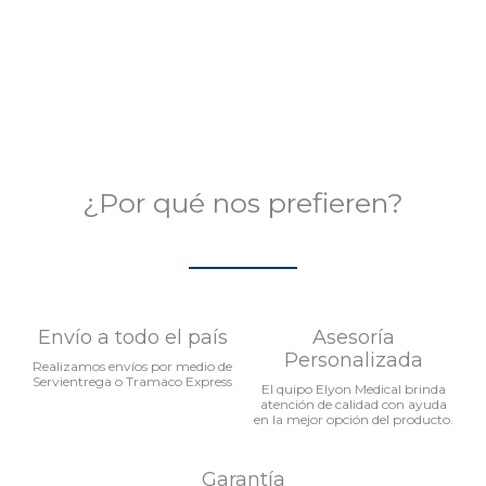
Valorado
en
0
de
5
¿Por qué nos prefieren?
Envío a todo el país
Asesoría
Personalizada
Realizamos envíos por medio de
Servientrega o Tramaco Express
El quipo Elyon Medical brinda
atención de calidad con ayuda
en la mejor opción del producto.
Garantía