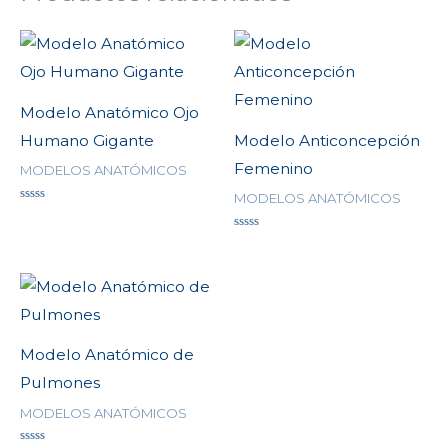
Modelo Anatómico Ojo
Humano Gigante
Modelo Anticoncepción
Femenino
MODELOS ANATÓMICOS
MODELOS ANATÓMICOS
Valorado
en
0
Valorado
de
en
5
0
de
5
Modelo Anatómico de
Pulmones
MODELOS ANATÓMICOS