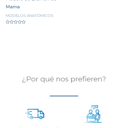
Mama
MODELOS ANATÓMICOS
Valorado
en
0
de
5
¿Por qué nos prefieren?