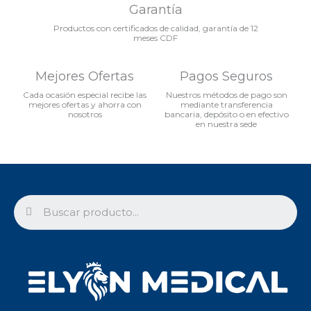
Garantía
Productos con certificados de calidad, garantía de 12
meses CDF
Mejores Ofertas
Pagos Seguros
Cada ocasión especial recibe las
Nuestros métodos de pago son
mejores ofertas y ahorra con
mediante transferencia
nosotros
bancaria, depósito o en efectivo
en nuestra sede
Search