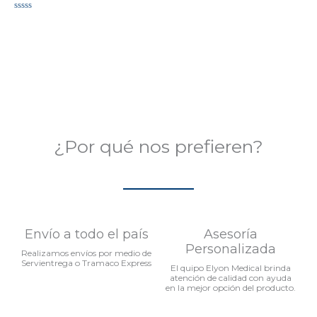
Valorado
en
0
de
5
¿Por qué nos prefieren?
Envío a todo el país
Asesoría
Personalizada
Realizamos envíos por medio de
Servientrega o Tramaco Express
El quipo Elyon Medical brinda
atención de calidad con ayuda
en la mejor opción del producto.