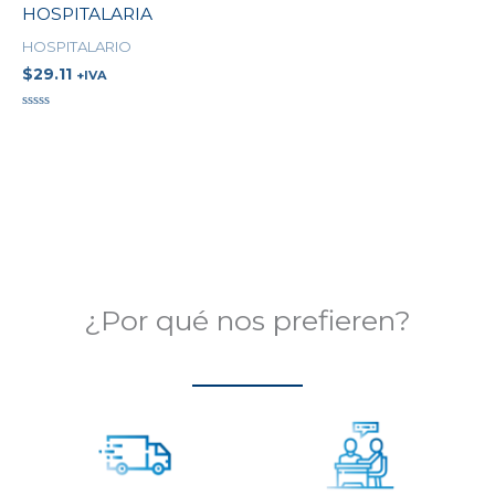
HOSPITALARIA
HOSPITALARIO
$
29.11
+IVA
Valorado
en
0
de
5
¿Por qué nos prefieren?