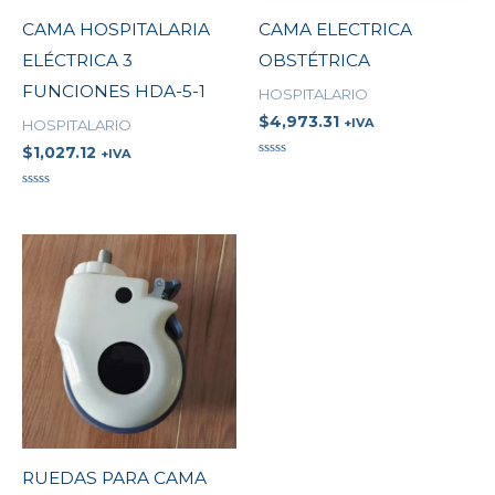
CAMA HOSPITALARIA
CAMA ELECTRICA
ELÉCTRICA 3
OBSTÉTRICA
FUNCIONES HDA-5-1
HOSPITALARIO
$
4,973.31
+IVA
HOSPITALARIO
$
1,027.12
+IVA
Valorado
en
0
Valorado
de
en
5
0
de
5
RUEDAS PARA CAMA