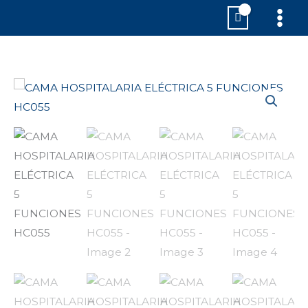
Ir
MAI
al
MEN
contenido
CAMA
HOSPITALARIA
ELÉCTRICA
5
FUNCIONES
HC055
cantidad