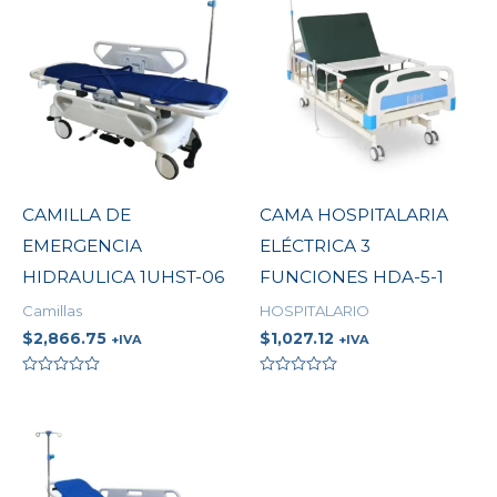
CAMILLA DE
CAMA HOSPITALARIA
EMERGENCIA
ELÉCTRICA 3
HIDRAULICA 1UHST-06
FUNCIONES HDA-5-1
Camillas
HOSPITALARIO
$
2,866.75
$
1,027.12
+IVA
+IVA
Valorado
Valorado
en
en
0
0
de
de
5
5