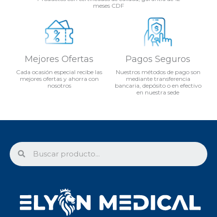
meses CDF
Mejores Ofertas
Pagos Seguros
Cada ocasión especial recibe las
Nuestros métodos de pago son
mejores ofertas y ahorra con
mediante transferencia
nosotros
bancaria, depósito o en efectivo
en nuestra sede
Search