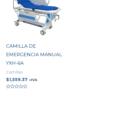
CAMILLA DE
EMERGENCIA MANUAL
YXH-6A
Camillas
$
1,559.37
+IVA
Valorado
en
0
de
5