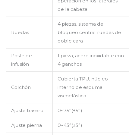
operación en los laterales
de la cabeza
4 piezas, sistema de
Ruedas
bloqueo central ruedas de
doble cara
Poste de
1 pieza, acero inoxidable con
infusión
4 ganchos
Cubierta TPU, núcleo
Colchón
interno de espuma
viscoelástica
Ajuste trasero
0~75°(±5°)
Ajuste pierna
0~45°(±5°)