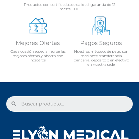
Productos con certificados de calidad, garantía de 12
meses CDF
Mejores Ofertas
Pagos Seguros
Cada ocasión especial recibe las
Nuestros métodos de pago son
mejores ofertas y ahorra con
mediante transferencia
nosotros
bancaria, depósito o en efectivo
en nuestra sede
Search