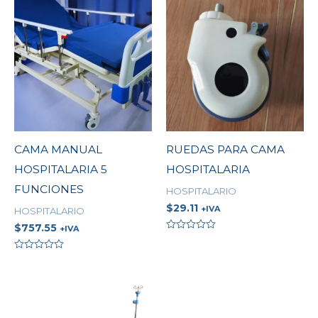
CAMA MANUAL
RUEDAS PARA CAMA
HOSPITALARIA 5
HOSPITALARIA
FUNCIONES
HOSPITALARIO
$
29.11
+IVA
HOSPITALARIO
$
757.55
+IVA
Valorado
en
0
Valorado
de
en
5
0
de
5