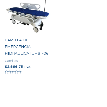
CAMILLA DE
EMERGENCIA
HIDRAULICA 1UHST-06
Camillas
$
2,866.75
+IVA
Valorado
en
0
de
5