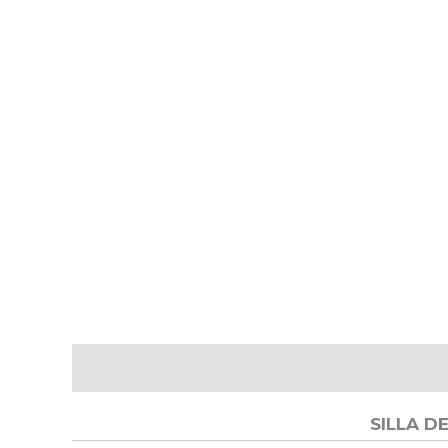
Descripción
Valoraciones (0)
SILLA D