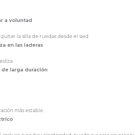
ar a voluntad
uitar la silla de ruedas desde el sied
za en las laderas
esliza
a de larga duración
eración más estable
trico