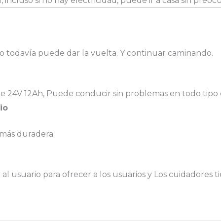
ncluso si no hay electricidad, puede ir a casa sin preo
io todavía puede dar la vuelta. Y continuar caminando.
de 24V 12Ah,
Puede conducir sin problemas en todo tipo d
io
 más duradera
l usuario para ofrecer a los usuarios y Los cuidadores t