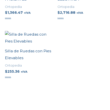
Ortopedia
Ortopedia
$
1,366.47
$
2,716.88
+IVA
+IVA
Valorado
Valorado
en
en
0
0
de
de
5
5
Silla de Ruedas con Pies
Elevables
Ortopedia
$
255.36
+IVA
Valorado
en
0
de
5