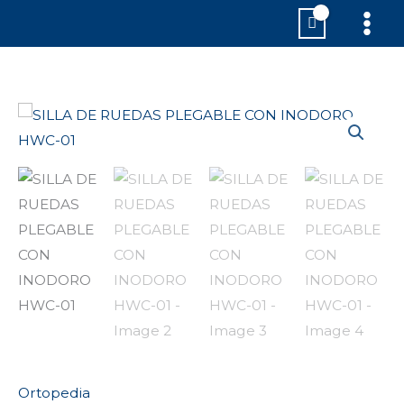
Ir
MAI
al
MEN
contenido
SILLA
DE
RUEDAS
PLEGABLE
CON
INODORO
HWC-
01
cantidad
Ortopedia