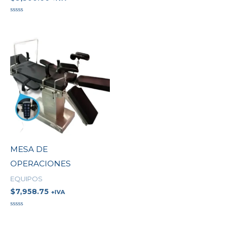
Valorado
en
0
Valorado
de
en
5
0
de
5
MESA DE
OPERACIONES
EQUIPOS
$
7,958.75
+IVA
Valorado
en
0