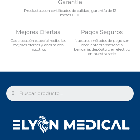
Garantía
Productos con certificados de calidad, garantía de 12
meses CDF
Mejores Ofertas
Pagos Seguros
Cada ocasión especial recibe las
Nuestros métodos de pago son
mejores ofertas y ahorra con
mediante transferencia
nosotros
bancaria, depósito o en efectivo
en nuestra sede
Search