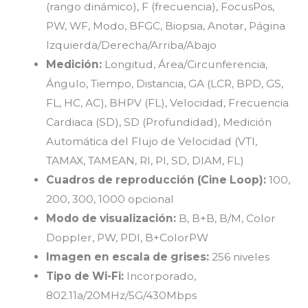
(rango dinámico), F (frecuencia), FocusPos,
PW, WF, Modo, BFGC, Biopsia, Anotar, Página
Izquierda/Derecha/Arriba/Abajo
Medición:
Longitud, Área/Circunferencia,
Ángulo, Tiempo, Distancia, GA (LCR, BPD, GS,
FL, HC, AC), BHPV (FL), Velocidad, Frecuencia
Cardiaca (SD), SD (Profundidad), Medición
Automática del Flujo de Velocidad (VTI,
TAMAX, TAMEAN, RI, PI, SD, DIAM, FL)
Cuadros de reproducción (Cine Loop):
100,
200, 300, 1000 opcional
Modo de visualización:
B, B+B, B/M, Color
Doppler, PW, PDI, B+ColorPW
Imagen en escala de grises:
256 niveles
Tipo de Wi-Fi:
Incorporado,
802.11a/20MHz/5G/430Mbps