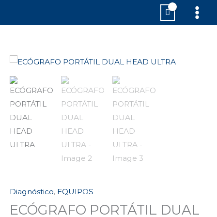
Ir
MAI
al
MEN
contenido
Diagnóstico
,
EQUIPOS
ECÓGRAFO PORTÁTIL DUAL