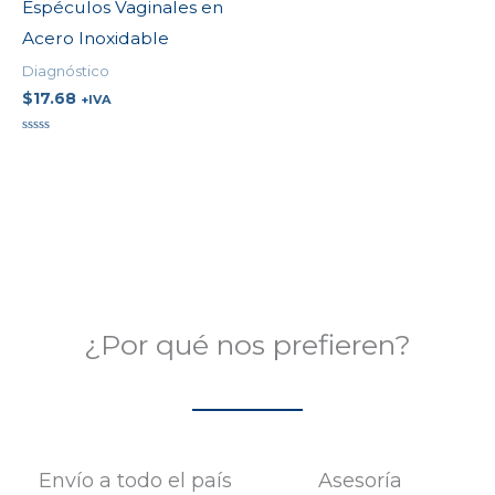
Espéculos Vaginales en
Acero Inoxidable
Diagnóstico
$
17.68
+IVA
Valorado
en
0
de
5
¿Por qué nos prefieren?
Envío a todo el país
Asesoría