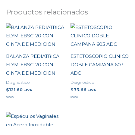
Productos relacionados
BALANZA PEDIATRICA
ESTETOSCOPIO CLINICO
ELYM-EBSC-20 CON
DOBLE CAMPANA 603
CINTA DE MEDICIÓN
ADC
Diagnóstico
Diagnóstico
$
121.60
$
73.66
+IVA
+IVA
Valorado
Valorado
en
en
0
0
de
de
5
5