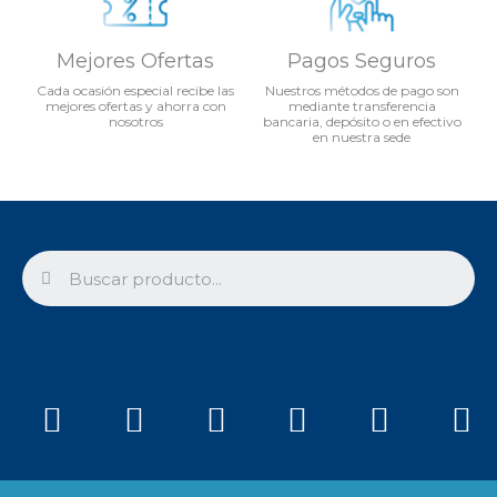
Mejores Ofertas
Pagos Seguros
Cada ocasión especial recibe las
Nuestros métodos de pago son
mejores ofertas y ahorra con
mediante transferencia
nosotros
bancaria, depósito o en efectivo
en nuestra sede
Search
Facebook
Twitter
Instagram
Telegram
Youtu
Ic
ti