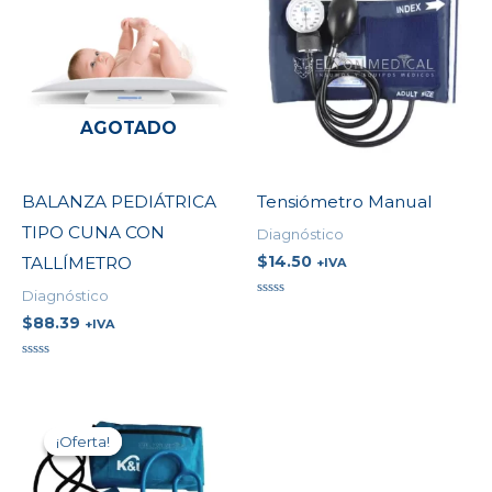
AGOTADO
BALANZA PEDIÁTRICA
Tensiómetro Manual
TIPO CUNA CON
Diagnóstico
$
14.50
TALLÍMETRO
+IVA
Diagnóstico
Valorado
$
88.39
en
+IVA
0
de
5
Valorado
en
0
Original
Current
de
5
price
price
¡Oferta!
¡Oferta!
was:
is:
$45.67.
$34.25.