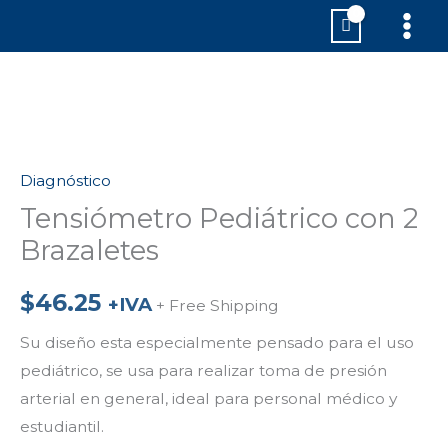
Ir
MAI
al
MEN
contenido
Tensiómetro
Pediátrico
Diagnóstico
con
2
Tensiómetro Pediátrico con 2
Brazaletes
Brazaletes
cantidad
$
46.25
+IVA
+ Free Shipping
Su diseño esta especialmente pensado para el uso
pediátrico, se usa para realizar toma de presión
arterial en general, ideal para personal médico y
estudiantil.