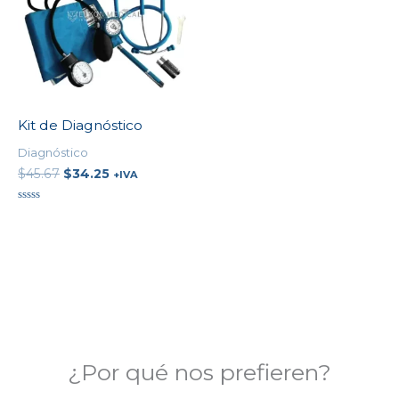
Kit de Diagnóstico
Diagnóstico
$
45.67
$
34.25
+IVA
Valorado
en
0
de
5
¿Por qué nos prefieren?