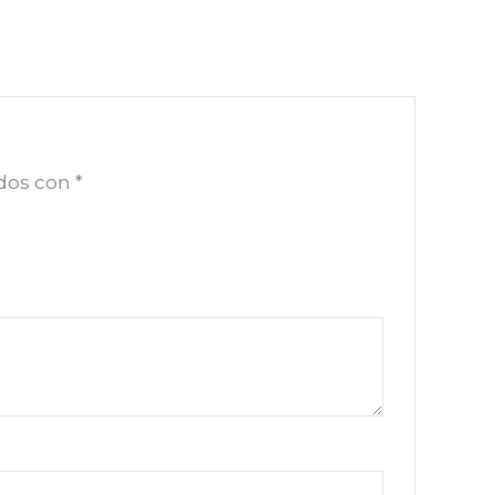
ados con
*