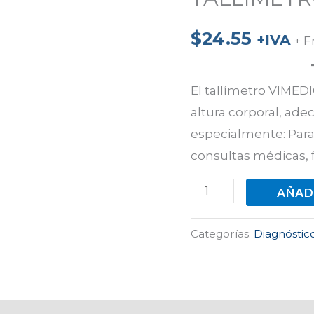
PARED
$
24.55
cantidad
+IVA
+ F
El tallímetro VIMEDI
altura corporal, adec
especialmente: Par
consultas médicas, f
AÑAD
Categorías:
Diagnóstic