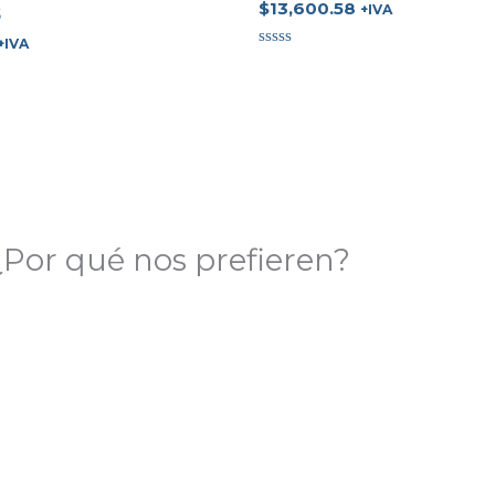
$
13,600.58
+IVA
S
+IVA
Valorado
en
0
de
5
¿Por qué nos prefieren?