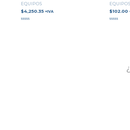
EQUIPOS
EQUIPO
$
4,250.35
$
102.00
+IVA
Valorado
Valorado
en
en
0
0
de
de
5
5