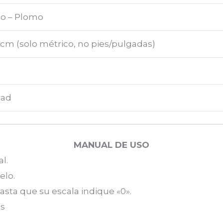
o – Plomo
cm (solo métrico, no pies/pulgadas)
dad
MANUAL DE USO
al.
elo.
hasta que su escala indique «0».
os