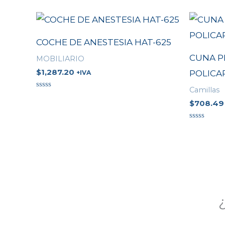
COCHE DE ANESTESIA HAT-625
CUNA P
MOBILIARIO
$
1,287.20
POLIC
+IVA
Camillas
Valorado
en
$
708.49
0
de
5
Valorado
en
0
de
5