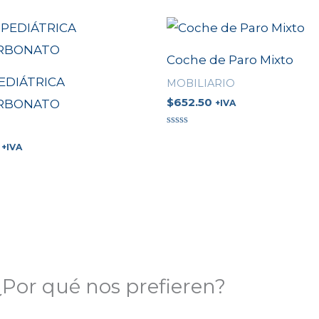
Coche de Paro Mixto
EDIÁTRICA
MOBILIARIO
$
652.50
ARBONATO
+IVA
Valorado
en
+IVA
0
de
5
¿Por qué nos prefieren?