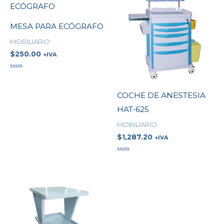
MESA PARA ECÓGRAFO
MOBILIARIO
$
250.00
+IVA
Valorado
en
0
COCHE DE ANESTESIA
de
5
HAT-625
MOBILIARIO
$
1,287.20
+IVA
Valorado
en
0
de
5