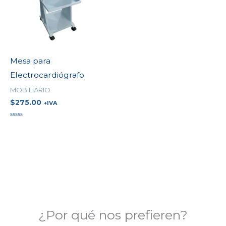
Mesa para
Electrocardiógrafo
MOBILIARIO
$
275.00
+IVA
Valorado
en
0
de
5
¿Por qué nos prefieren?