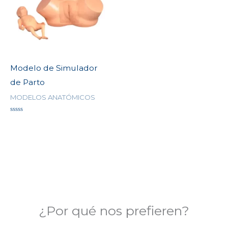
Modelo de Simulador
de Parto
MODELOS ANATÓMICOS
Valorado
en
0
de
5
¿Por qué nos prefieren?