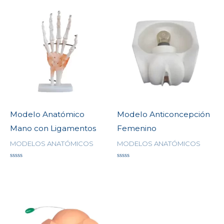
Modelo Anatómico
Modelo Anticoncepción
Mano con Ligamentos
Femenino
MODELOS ANATÓMICOS
MODELOS ANATÓMICOS
Valorado
Valorado
en
en
0
0
de
de
5
5