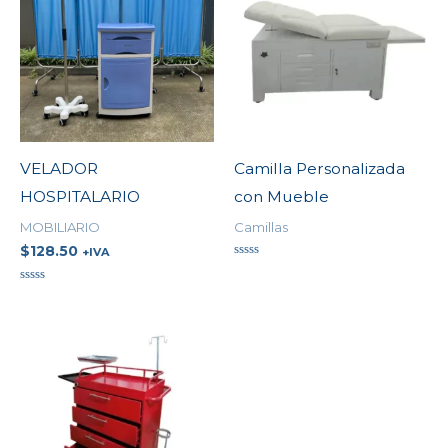
VELADOR
Camilla Personalizada
HOSPITALARIO
con Mueble
MOBILIARIO
Camillas
$
128.50
+IVA
Valorado
en
Valorado
0
en
de
0
5
de
5