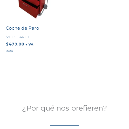
Coche de Paro
MOBILIARIO
$
479.00
+IVA
Valorado
en
0
de
5
¿Por qué nos prefieren?