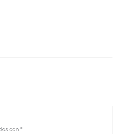
ados con
*