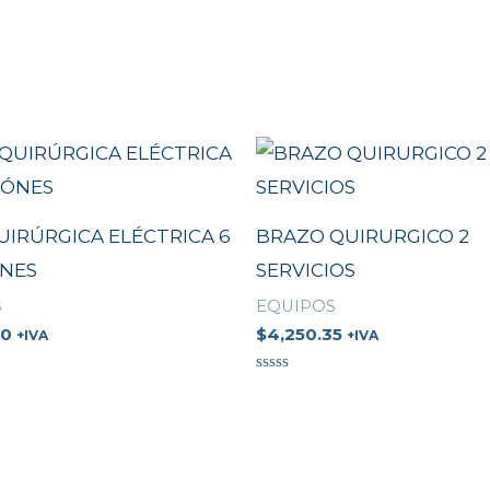
UIRÚRGICA ELÉCTRICA 6
BRAZO QUIRURGICO 2
NES
SERVICIOS
S
EQUIPOS
00
$
4,250.35
+IVA
+IVA
Valorado
en
0
de
5