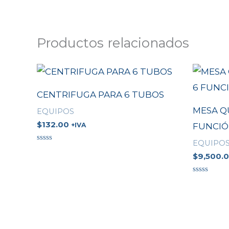
Productos relacionados
CENTRIFUGA PARA 6 TUBOS
MESA Q
EQUIPOS
$
132.00
FUNCIÓ
+IVA
EQUIPO
Valorado
en
$
9,500.
0
de
5
Valorado
en
0
de
5