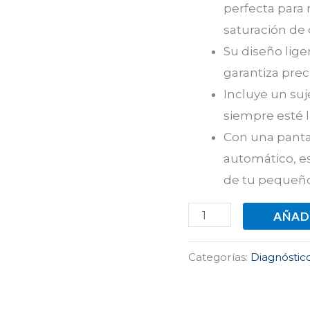
perfecta para 
saturación de 
Su diseño lig
garantiza prec
Incluye un suj
siempre esté l
Con una panta
automático, es
de tu pequeño
AÑAD
Categorías:
Diagnóstic