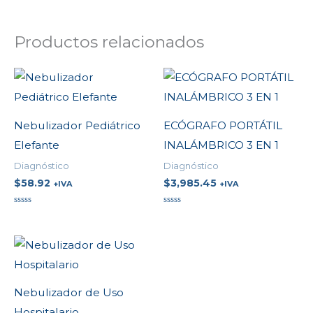
Productos relacionados
Nebulizador Pediátrico
ECÓGRAFO PORTÁTIL
Elefante
INALÁMBRICO 3 EN 1
Diagnóstico
Diagnóstico
$
58.92
$
3,985.45
+IVA
+IVA
Valorado
Valorado
en
en
0
0
de
de
5
5
Nebulizador de Uso
Hospitalario