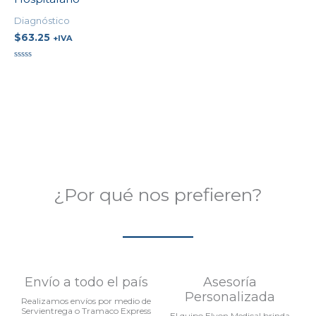
Diagnóstico
$
63.25
+IVA
Valorado
en
0
de
5
¿Por qué nos prefieren?
Envío a todo el país
Asesoría
Personalizada
Realizamos envíos por medio de
Servientrega o Tramaco Express
El quipo Elyon Medical brinda