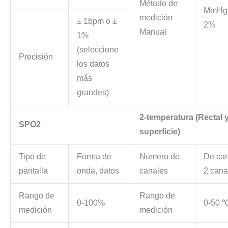
Método de
MmHg 
medición
± 1bpm o ±
2%
Manual
1%
(seleccione
Precisión
los datos
más
grandes)
2-temperatura (Rectal 
SPO2
superficie)
Tipo de
Forma de
Número de
De ca
pantalla
onda, datos
canales
2 cana
Rango de
Rango de
0-100%
0-50 
medición
medición