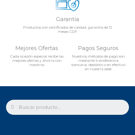
Garantía
Productos con certificados de calidad, garantía de 12
meses CDF
Mejores Ofertas
Pagos Seguros
Cada ocasión especial recibe las
Nuestros métodos de pago son
mejores ofertas y ahorra con
mediante transferencia
nosotros
bancaria, depósito o en efectivo
en nuestra sede
Search