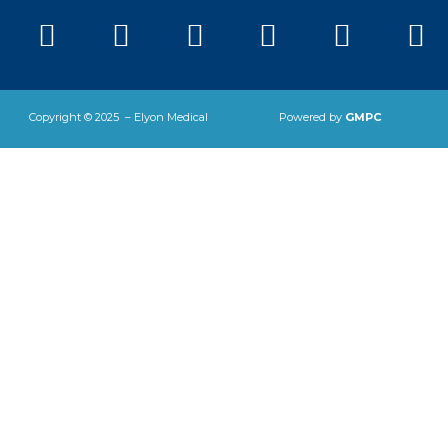
Facebook
Twitter
Instagram
Telegram
Youtu
Ic
ti
Copyright © 2025 – Elyon Medical
Powered by
GMPC