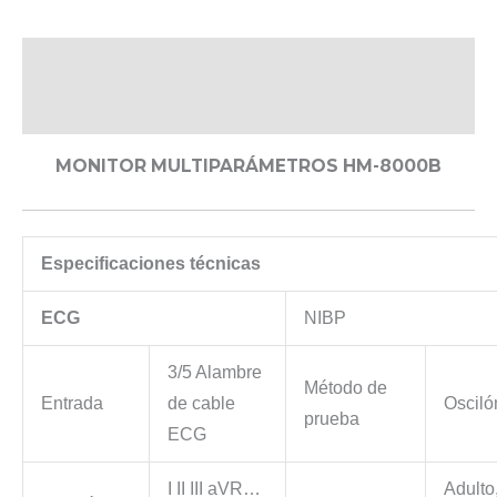
Descripción
Valoraciones (0)
MONITOR MULTIPARÁMETROS HM-8000B
Especificaciones técnicas
ECG
NIBP
3/5 Alambre
Método de
Entrada
de cable
Osciló
prueba
ECG
I II III aVR…
Adulto