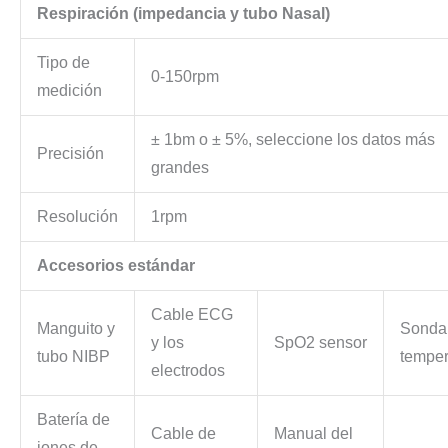
Respiración (impedancia y tubo Nasal)
Tipo de
0-150rpm
medición
± 1bm o ± 5%, seleccione los datos más
Precisión
grandes
Resolución
1rpm
Accesorios estándar
Cable ECG
Manguito y
Sonda
y los
SpO2 sensor
tubo NIBP
temper
electrodos
Batería de
Cable de
Manual del
iones de