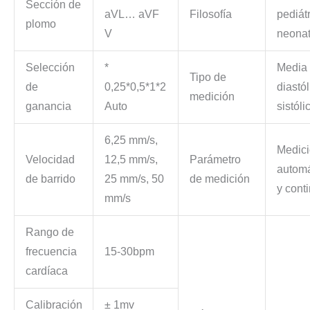
Sección de
aVL… aVF
Filosofía
pediátr
plomo
V
neona
Selección
*
Media
Tipo de
de
0,25*0,5*1*2
diastól
medición
ganancia
Auto
sistóli
6,25 mm/s,
Medic
Velocidad
12,5 mm/s,
Parámetro
automá
de barrido
25 mm/s, 50
de medición
y cont
mm/s
Rango de
frecuencia
15-30bpm
cardíaca
Calibración
± 1mv