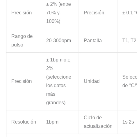
± 2% (entre
Precisión
70% y
Precisión
± 0,1 
100%)
Rango de
20-300bpm
Pantalla
T1, T2
pulso
± 1bpm o ±
2%
(seleccione
Selecc
Precisión
Unidad
los datos
de °C/
más
grandes)
Ciclo de
Resolución
1bpm
1s 2s
actualización