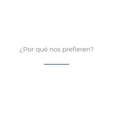
Valorado
en
0
de
5
¿Por qué nos prefieren?