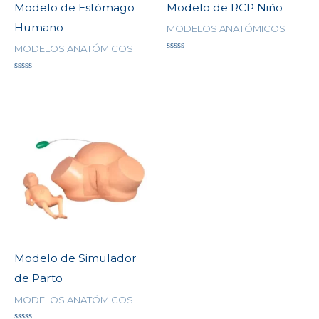
Modelo de Estómago
Modelo de RCP Niño
Humano
MODELOS ANATÓMICOS
MODELOS ANATÓMICOS
Valorado
en
0
Valorado
de
en
5
0
de
5
Modelo de Simulador
de Parto
MODELOS ANATÓMICOS