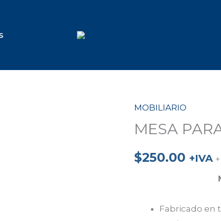
S
MOBILIARIO
MESA
MESA PAR
PARA
ECÓGRAFO
$
250.00
cantidad
+IVA
+
Fabricado en 