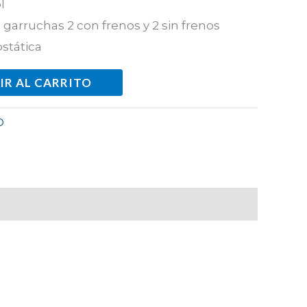
l
garruchas 2 con frenos y 2 sin frenos
ostática
IR AL CARRITO
O