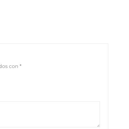
ados con
*