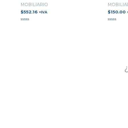
MOBILIARIO
MOBILIA
$
552.16
$
150.00
+IVA
Valorado
Valorado
en
en
0
0
de
de
5
5