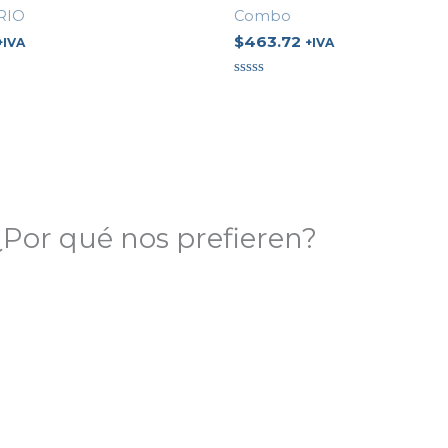
RIO
Combo
$
463.72
+IVA
+IVA
Valorado
en
0
de
5
¿Por qué nos prefieren?