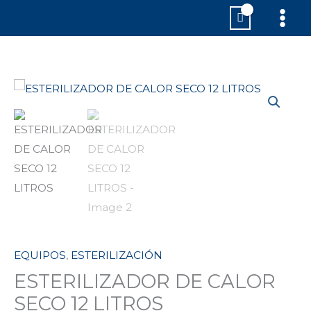
Ir
MAI
al
MEN
contenido
ESTERILIZADOR
DE
CALOR
SECO
12
LITROS
cantidad
EQUIPOS
,
ESTERILIZACIÓN
ESTERILIZADOR DE CALOR
SECO 12 LITROS