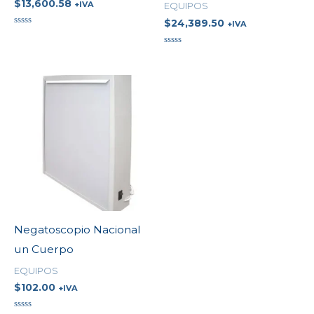
$
13,600.58
+IVA
EQUIPOS
$
24,389.50
+IVA
Valorado
en
0
Valorado
de
en
5
0
de
5
Negatoscopio Nacional
un Cuerpo
EQUIPOS
$
102.00
+IVA