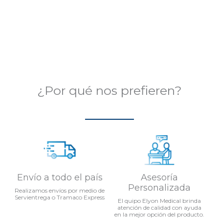
Valorado
en
0
de
5
¿Por qué nos prefieren?
Envío a todo el país
Asesoría
Personalizada
Realizamos envíos por medio de
Servientrega o Tramaco Express
El quipo Elyon Medical brinda
atención de calidad con ayuda
en la mejor opción del producto.