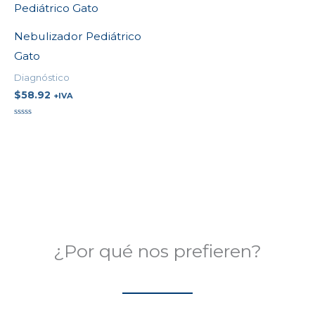
Nebulizador Pediátrico
Gato
Diagnóstico
$
58.92
+IVA
Valorado
en
0
de
5
¿Por qué nos prefieren?