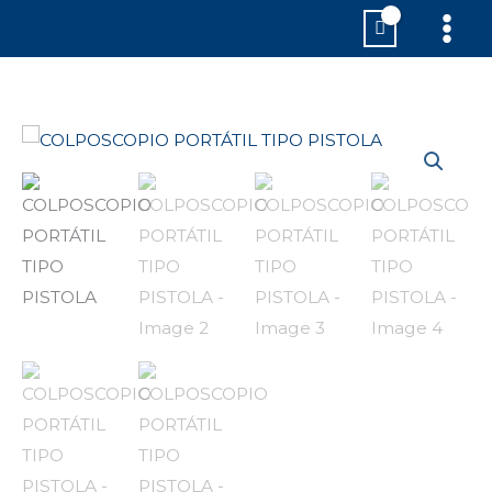
Ir
MAI
al
MEN
contenido
COLPOSCOPIO
PORTÁTIL
TIPO
PISTOLA
cantidad