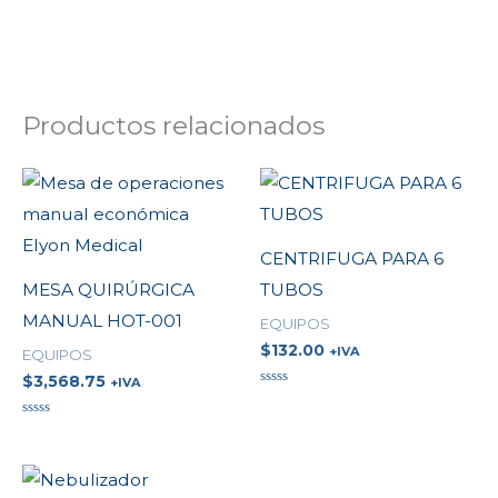
Productos relacionados
CENTRIFUGA PARA 6
MESA QUIRÚRGICA
TUBOS
MANUAL HOT-001
EQUIPOS
$
132.00
+IVA
EQUIPOS
$
3,568.75
+IVA
Valorado
en
0
Valorado
de
en
5
0
de
5