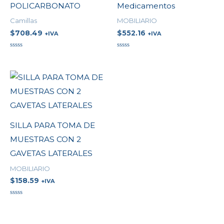
POLICARBONATO
Medicamentos
Camillas
MOBILIARIO
$
708.49
$
552.16
+IVA
+IVA
Valorado
Valorado
en
en
0
0
de
de
5
5
SILLA PARA TOMA DE
MUESTRAS CON 2
GAVETAS LATERALES
MOBILIARIO
$
158.59
+IVA
Valorado
en
0
de