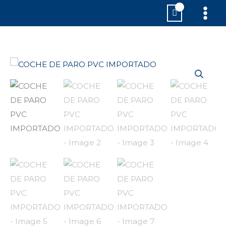
Ir
MAI
al
MEN
contenido
COCHE
DE
PARO
PVC
IMPORTADO
cantidad