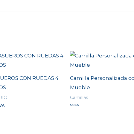
UEROS CON RUEDAS 4
Camilla Personalizada c
OS
Mueble
RIO
Camillas
IVA
Valorado
en
0
de
5