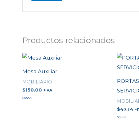
Productos relacionados
Mesa Auxiliar
PORTAS
MOBILIARIO
$
150.00
SERVICI
+IVA
MOBILIA
Valorado
en
$
47.14
+
0
de
5
Valorado
en
0
de