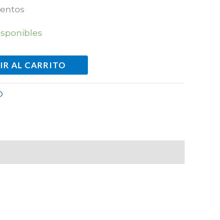
mentos
isponibles
IR AL CARRITO
O