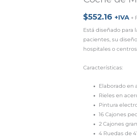
Medicamentos
$
552.16
cantidad
+IVA
+ 
Está diseñado para 
pacientes, su diseño
hospitales o centros
Características:
Elaborado en a
Rieles en acer
Pintura electr
16 Cajones pe
2 Cajones gra
4 Ruedas de 4”