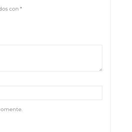
ados con
*
 comente.