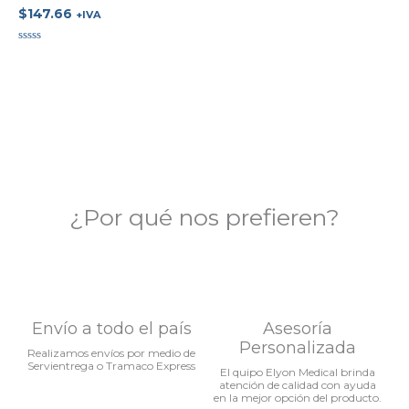
$
147.66
+IVA
Valorado
en
0
de
5
¿Por qué nos prefieren?
Envío a todo el país
Asesoría
Personalizada
Realizamos envíos por medio de
Servientrega o Tramaco Express
El quipo Elyon Medical brinda
atención de calidad con ayuda
en la mejor opción del producto.