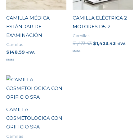
CAMILLA MÉDICA
CAMILLA ELÉCTRICA 2
ESTÁNDAR DE
MOTORES D5-2
EXAMINACIÓN
Camillas
$
1,473.43
$
1,423.43
+IVA
Camillas
$
148.59
+IVA
Valorado
en
0
Valorado
de
en
5
0
de
5
CAMILLA
COSMETOLOGICA CON
ORIFICIO SPA
Camillas