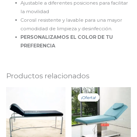
Ajustable a diferentes posiciones para facilitar
la movilidad
Corosil resistente y lavable para una mayor
comodidad de limpieza y desinfección.
PERSONALIZAMOS EL COLOR DE TU
PREFERENCIA
Productos relacionados
Original
Current
price
price
¡Oferta!
¡Oferta!
was:
is:
$1,473.43.
$1,423.43