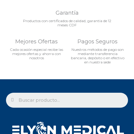
Garantía
Productos con certificados de calidad, garantía de 12
meses CDF
Mejores Ofertas
Pagos Seguros
Cada ocasión especial recibe las
Nuestros métodos de pago son
mejores ofertas y ahorra con
mediante transferencia
nosotros
bancaria, depósito o en efectivo
en nuestra sede
Search