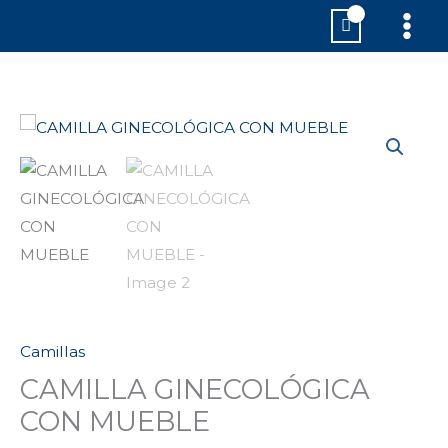
Ir
MAI
al
MEN
contenido
CAMILLA
GINECOLÓGICA
CON
MUEBLE
cantidad
Camillas
CAMILLA GINECOLÓGICA
CON MUEBLE