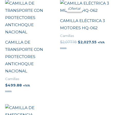
Original
Current
price
price
¡Oferta!
¡Oferta!
was:
is:
$2,077.18.
$2,027.55
CAMILLA ELÉCTRICA 3
MOTORES HQ-062
Camillas
$
2,077.18
$
2,027.55
CAMILLA DE
+IVA
TRANSPORTE CON
Valorado
PROTECTORES
en
0
de
ANTICHOQUE
5
NACIONAL
Camillas
$
499.88
+IVA
Valorado
en
0
de
5