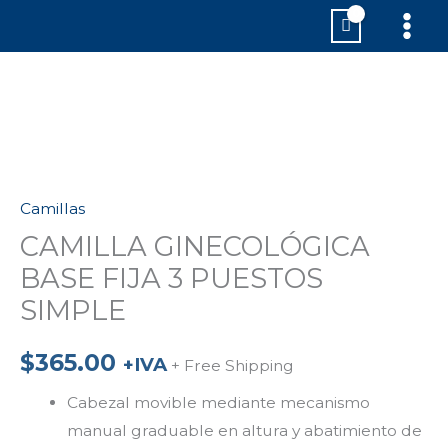
Ir
MAI
al
MEN
contenido
CAMILLA
GINECOLÓGICA
BASE
Camillas
FIJA
3
CAMILLA GINECOLÓGICA
PUESTOS
BASE FIJA 3 PUESTOS
SIMPLE
SIMPLE
cantidad
$
365.00
+IVA
+ Free Shipping
Cabezal movible mediante mecanismo
manual graduable en altura y abatimiento de