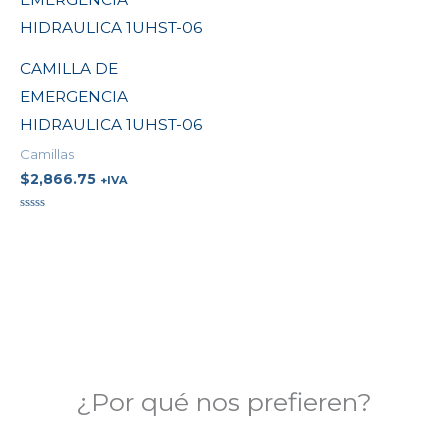
CAMILLA DE
EMERGENCIA
HIDRAULICA 1UHST-06
Camillas
$
2,866.75
+IVA
Valorado
en
0
de
5
¿Por qué nos prefieren?