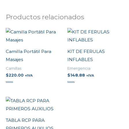
Productos relacionados
Camilla Portátil Para
KIT DE FERULAS
Masajes
INFLABLES
Camillas
Emergencia
$
220.00
$
148.88
+IVA
+IVA
Valorado
Valorado
en
en
0
0
de
de
5
5
TABLA RCP PARA
PRIMEROS AUXILIOS