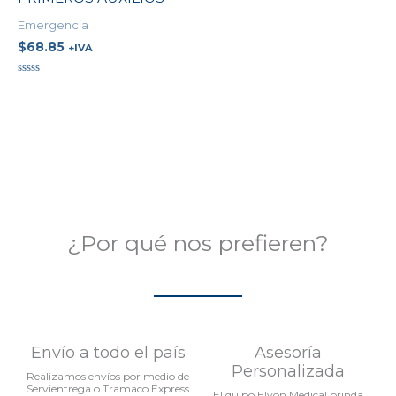
Emergencia
$
68.85
+IVA
Valorado
en
0
de
5
¿Por qué nos prefieren?
Envío a todo el país
Asesoría
Personalizada
Realizamos envíos por medio de
Servientrega o Tramaco Express
El quipo Elyon Medical brinda